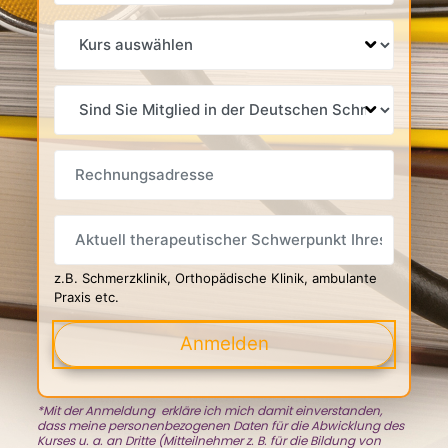
SCHMERZPHYSIOTHERAPIE
MITGLIED
RECHNUNGSADRESSE
THERAPEUTISCHE_SCHWERPUNKTE_DER_ARBEIT
z.B. Schmerzklinik, Orthopädische Klinik, ambulante
Praxis etc.
Anmelden
*Mit der Anmeldung erkläre ich mich damit einverstanden,
dass meine personenbezogenen Daten für die Abwicklung des
Kurses u. a. an Dritte (Mitteilnehmer z. B. für die Bildung von