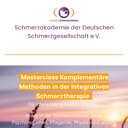
Schmerzakademie
der Deutschen
Schmerzgesellschaft e.V.
Masterclass
Komplementäre
Methoden in der integrativen
Schmerztherapie
Für interessierte Mediziner:innen
sowie in der Schmerzmedizin tätige
Psycholog:innen, Pflegende, Physio- und andere